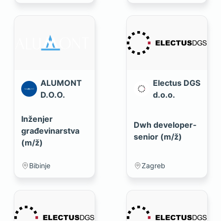
ALUMONT
Electus DGS
D.O.O.
d.o.o.
Inženjer
Dwh developer-
građevinarstva
senior (m/ž)
(m/ž)
Bibinje
Zagreb