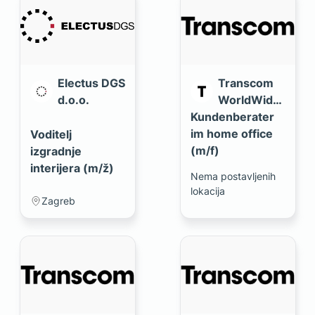
Electus DGS
Transcom
d.o.o.
WorldWide
Kundenberater
d.o.o.
im home office
Voditelj
(m/f)
izgradnje
interijera (m/ž)
Nema postavljenih
lokacija
Zagreb