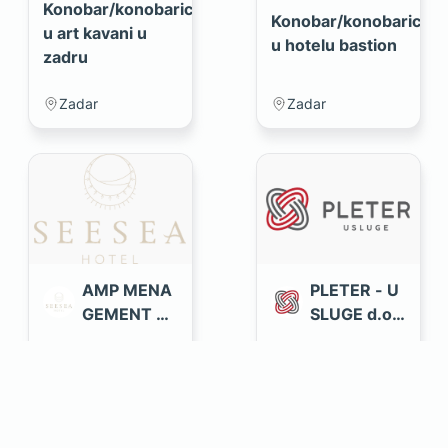
Konobar/konobarica
Konobar/konobarica
u art kavani u
u hotelu bastion
zadru
Zadar
Zadar
AMP MENA
PLETER - U
GEMENT d.
SLUGE d.o.
o.o.
o.
Pralja/radnik/ica
Sobar/sobarica
u praonici