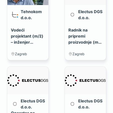
Tehnokom
Electus DGS
d.o.o.
d.o.o.
Vodeći
Radnik na
projektant (m/ž)
pripremi
– inženjer
proizvodnje (m/
strojarstva
ž)
(mag.ing.mech.)
Zagreb
Zagreb
Electus DGS
Electus DGS
d.o.o.
d.o.o.