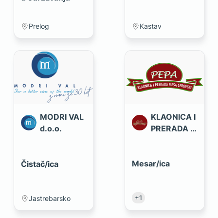
Prelog
Kastav
MODRI VAL
KLAONICA I
d.o.o.
PRERADA M
ESA CEROV
SKI d.o.o.
Mesar/ica
Čistač/ica
+
1
Jastrebarsko