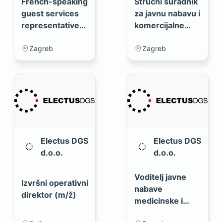
French-speaking
Stručni suradnik
guest services
za javnu nabavu i
representative
komercijalne
(m/f)
poslove (m/ž)
Zagreb
Zagreb
Electus DGS
Electus DGS
d.o.o.
d.o.o.
Voditelj javne
Izvršni operativni
nabave
direktor (m/ž)
medicinske i
laboratorijske