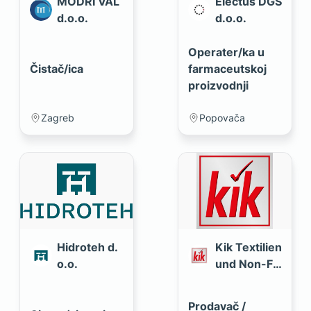
MODRI VAL
Electus DGS
d.o.o.
d.o.o.
Operater/ka u
Čistač/ica
farmaceutskoj
proizvodnji
Zagreb
Popovača
Hidroteh d.
Kik Textilien
o.o.
und Non-Fo
od d.o.o.
Prodavač /