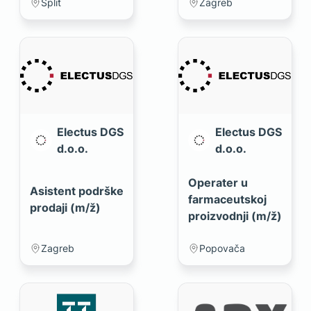
opreme (m/ž)
Split
Zagreb
Electus DGS
Electus DGS
d.o.o.
d.o.o.
Operater u
Asistent podrške
farmaceutskoj
prodaji (m/ž)
proizvodnji (m/ž)
Zagreb
Popovača