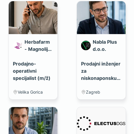
Herbafarm
Nabla Plus
- Magnolija
d.o.o.
d.o.o
Prodajno-
Prodajni inženjer
operativni
za
specijalist (m/ž)
niskonaponsku
sklopnu opremu
(m/ž)
Velika Gorica
Zagreb