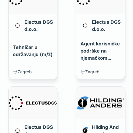
Electus DGS
Electus DGS
d.o.o.
d.o.o.
Agent korisničke
Tehničar u
podrške na
održavanju (m/ž)
njemačkom
jeziku (m/ž)
Zagreb
Zagreb
Electus DGS
Hilding And