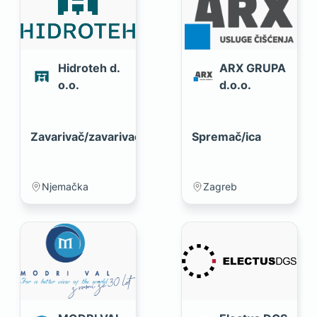
Hidroteh d.
ARX GRUPA
o.o.
d.o.o.
Zavarivač/zavarivačica
Spremač/ica
Njemačka
Zagreb