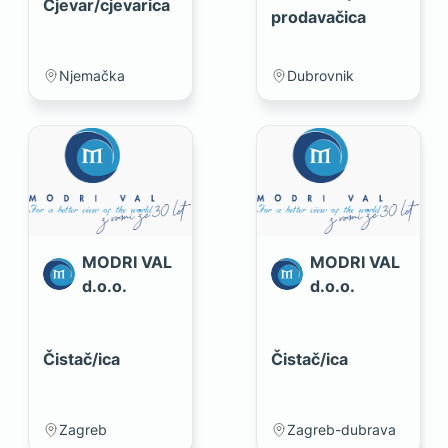
Cjevar/cjevarica
prodavačica
Njemačka
Dubrovnik
MODRI VAL
MODRI VAL
d.o.o.
d.o.o.
Čistač/ica
Čistač/ica
Zagreb
Zagreb-dubrava