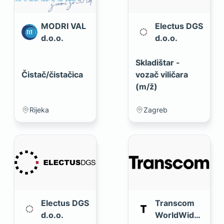
MODRI VAL
Electus DGS
d.o.o.
d.o.o.
Skladištar -
Čistač/čistačica
vozač viličara
(m/ž)
Rijeka
Zagreb
Electus DGS
Transcom
d.o.o.
WorldWide