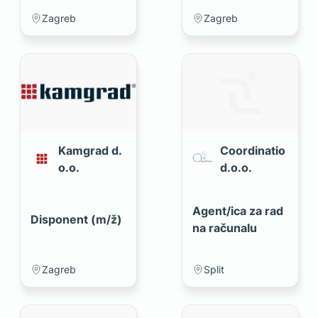
proizvodnje (m/
industriji (m/ž)
ž)
Zagreb
Zagreb
Kamgrad d.
Coordinatio
o.o.
d.o.o.
Agent/ica za rad
Disponent (m/ž)
na računalu
Zagreb
Split