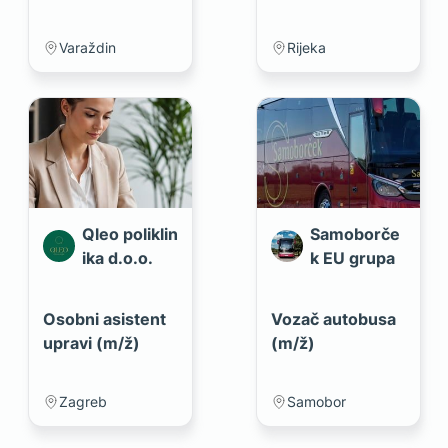
Varaždin
Rijeka
Qleo poliklin
Samoborče
ika d.o.o.
k EU grupa
Osobni asistent
Vozač autobusa
upravi (m/ž)
(m/ž)
Zagreb
Samobor