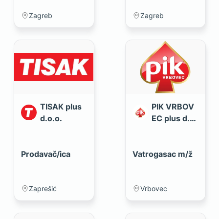
Zagreb
Zagreb
TISAK plus
PIK VRBOV
d.o.o.
EC plus d.o.
o.
Prodavač/ica
Vatrogasac m/ž
Zaprešić
Vrbovec