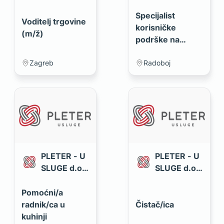
d.o.o.
Specijalist
Voditelj trgovine
korisničke
(m/ž)
podrške na
njemačkom
jeziku (m/ž)
Zagreb
Radoboj
PLETER - U
PLETER - U
SLUGE d.o.
SLUGE d.o.
o.
o.
Pomoćni/a
radnik/ca u
Čistač/ica
kuhinji