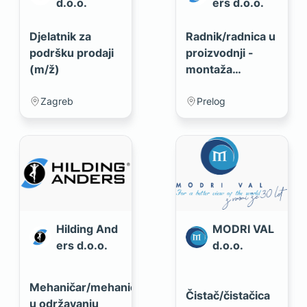
d.o.o.
ers d.o.o.
Djelatnik za
Radnik/radnica u
podršku prodaji
proizvodnji -
(m/ž)
montaža
namještaja i
tapeciranje
Zagreb
Prelog
Hilding And
MODRI VAL
ers d.o.o.
d.o.o.
Mehaničar/mehaničarka
Čistač/čistačica
u održavanju