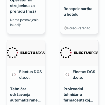
Operater na
strojevima za
Recepcionar/ka
preradu (m/ž)
u hotelu
Nema postavljenih
lokacija
Poreč-Parenzo
Electus DGS
Electus DGS
d.o.o.
d.o.o.
Tehničar
Proizvodni
održavanja
tehničar u
automatizirane
farmaceutskoj