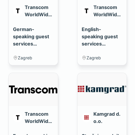
Transcom
Transcom
WorldWide
WorldWide
d.o.o.
d.o.o.
German-
English-
speaking guest
speaking guest
services
services
representative
representative
(m/f)
(m/f)
Zagreb
Zagreb
Transcom
Kamgrad d.
WorldWide
o.o.
d.o.o.